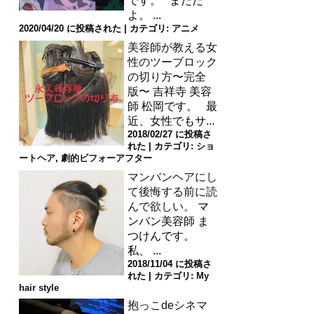
です。 まただ
よ。 ...
2020/04/20 に投稿された
|
カテゴリ:
アニメ
美容師が教える女
性のツーブロック
の切り方〜完全
版〜
吉祥寺 美容
師 松岡です。 最
近、女性でもサ...
2018/02/27 に投稿さ
れた
|
カテゴリ:
ショ
ートヘア
,
劇的ビフォーアフター
マンバンヘアにし
て後悔する前に読
んで欲しい。
マ
ンバン美容師 ま
つけんです。
私、 ...
2018/11/04 に投稿さ
れた
|
カテゴリ:
My
hair style
抱っこdeシネマ