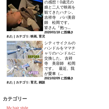
の感想！0歳児の
娘と二人で映画を
観てきたハナシ。
吉祥寺 パパ美容
師 松岡です。
皆さん『抱っ...
2020/01/18 に投稿さ
れた
|
カテゴリ:
映画
,
育児
シティサイクルの
ハンドルをママチ
ャリのハンドルに
交換した。
吉祥
寺 美容師 松岡
です。 最近、我
が愛車（...
2021/02/09 に投稿さ
れた
|
カテゴリ:
育児
,
雑談
カテゴリー
My hair style