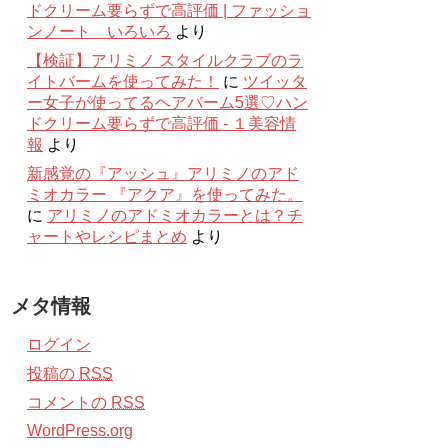
ドクリーム要らずで高評価 | ファッショ
ンノート いろいろ
より
【検証】アリミノ スタイルクラブのラ
イトバームを使ってみた！
に
ツイッタ
ー女子が使ってるヘアバーム5選♡ハン
ドクリーム要らずで高評価 - １美容情
報
より
新感覚の『アッシュ』アリミノのアド
ミオカラー 『アクア』を使ってみた。
に
アリミノのアドミオカラーとは？チ
ャートやレシピまとめ
より
メタ情報
ログイン
投稿の
RSS
コメントの
RSS
WordPress.org