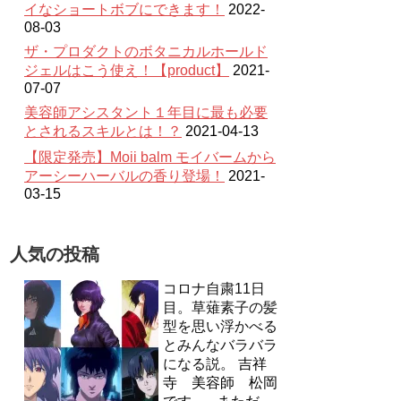
イなショートボブにできます！
2022-
08-03
ザ・プロダクトのボタニカルホールド
ジェルはこう使え！【product】
2021-
07-07
美容師アシスタント１年目に最も必要
とされるスキルとは！？
2021-04-13
【限定発売】Moii balm モイバームから
アーシーハーバルの香り登場！
2021-
03-15
人気の投稿
コロナ自粛11日
目。草薙素子の髪
型を思い浮かべる
とみんなバラバラ
になる説。
吉祥
寺 美容師 松岡