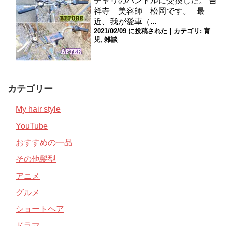
チャリのハンドルに交換した。
吉
祥寺 美容師 松岡です。 最
近、我が愛車（...
2021/02/09 に投稿された
|
カテゴリ:
育
児
,
雑談
カテゴリー
My hair style
YouTube
おすすめの一品
その他髪型
アニメ
グルメ
ショートヘア
ドラマ