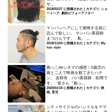
サ...
2018/02/27 に投稿された
|
カテゴリ:
ショ
ートヘア
,
劇的ビフォーアフター
マンバンヘアにして後悔する前に
読んで欲しい。
マンバン美容師
まつけんです。 私、 ...
2018/11/04 に投稿された
|
カテゴリ:
My
hair style
抱っこdeシネマの感想！0歳児の
娘と二人で映画を観てきたハナ
シ。
吉祥寺 パパ美容師 松岡で
す。 皆さん『抱っ...
2020/01/18 に投稿された
|
カテゴリ:
映
画
,
育児
シティサイクルのハンドルをママ