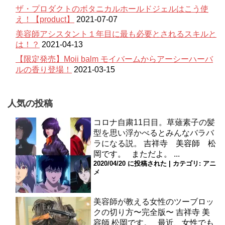
ザ・プロダクトのボタニカルホールドジェルはこう使
え！【product】
2021-07-07
美容師アシスタント１年目に最も必要とされるスキルと
は！？
2021-04-13
【限定発売】Moii balm モイバームからアーシーハーバ
ルの香り登場！
2021-03-15
人気の投稿
コロナ自粛11日目。草薙素子の髪
型を思い浮かべるとみんなバラバ
ラになる説。
吉祥寺 美容師 松
岡です。 まただよ。 ...
2020/04/20 に投稿された
|
カテゴリ:
アニ
メ
美容師が教える女性のツーブロッ
クの切り方〜完全版〜
吉祥寺 美
容師 松岡です。 最近、女性でも