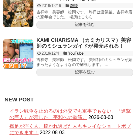
2019/12/16
雑談
吉祥寺 美容師 松岡です。 昨日は営業後、吉祥寺店
の忘年会でした。 場所はこちら ...
記事を読む
KAMI CHARISMA （カミカリスマ）美容
師のミシュランガイドが発売される！
2019/12/4
YouTube
吉祥寺 美容師 松岡です。 美容師のミシュランが始
まったようなようなので解説します。 ...
記事を読む
NEW POST
イラン戦争を止めるのは外交でも軍事でもない。『進撃
の巨人』が示した、平和への道筋。
2026-03-03
襟足が浮く人、梳かれ過ぎた人もキレイなショートボブ
にできます！
2022-08-03