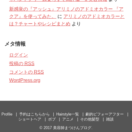
新感覚の『アッシュ』アリミノのアドミオカラー 『ア
クア』を使ってみた。
に
アリミノのアドミオカラーと
は？チャートやレシピまとめ
より
メタ情報
ログイン
投稿の
RSS
コメントの
RSS
WordPress.org
Profile
予約はこちらから
Hairstyle一覧
劇的ビフォーアフター
ショートヘア
ボブ
アニメ
その他髪型
雑談
© 2017
美容師まつけんブログ
.