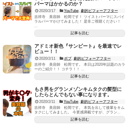
パーマはかかるのか？
2020/2/17
YouTube
,
劇的ビフォーアフター
吉祥寺 美容師 松岡です！ ツイストパーマにスパイ
ラルパーマかけてみました！ 是非ご視聴ください！
...
記事を読む
アドミオ新色『サンビート』を最速でレ
ビュー！！
2020/2/11
ボブ
,
劇的ビフォーアフター
吉祥寺 美容師 松岡です。 本日は2020年話題のカラ
ーのご紹介！！ コチラ！！ ...
記事を読む
もさ男をグランメゾンキムタクの髪型に
したらとんでもない事になります。
2020/2/11
YouTube
,
劇的ビフォーアフター
吉祥寺 美容師 松岡です。 本気を出して後輩をキム
タクにしてみました。 今更感満載ですが、グラン...
記事を読む