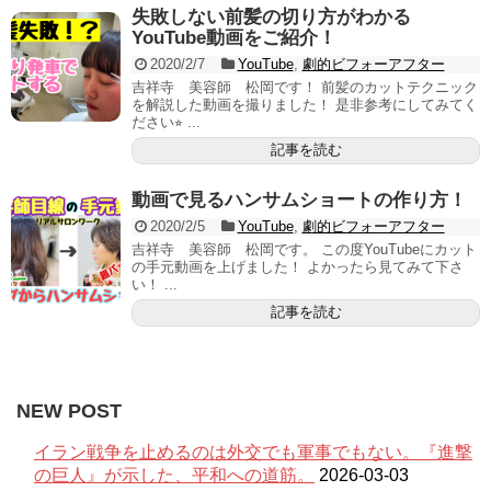
失敗しない前髪の切り方がわかる
YouTube動画をご紹介！
2020/2/7
YouTube
,
劇的ビフォーアフター
吉祥寺 美容師 松岡です！ 前髪のカットテクニック
を解説した動画を撮りました！ 是非参考にしてみてく
ださい⭐︎ ...
記事を読む
動画で見るハンサムショートの作り方！
2020/2/5
YouTube
,
劇的ビフォーアフター
吉祥寺 美容師 松岡です。 この度YouTubeにカット
の手元動画を上げました！ よかったら見てみて下さ
い！ ...
記事を読む
NEW POST
イラン戦争を止めるのは外交でも軍事でもない。『進撃
の巨人』が示した、平和への道筋。
2026-03-03