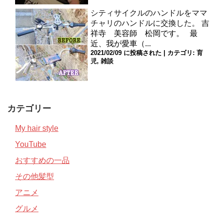
シティサイクルのハンドルをママ
チャリのハンドルに交換した。
吉
祥寺 美容師 松岡です。 最
近、我が愛車（...
2021/02/09 に投稿された
|
カテゴリ:
育
児
,
雑談
カテゴリー
My hair style
YouTube
おすすめの一品
その他髪型
アニメ
グルメ