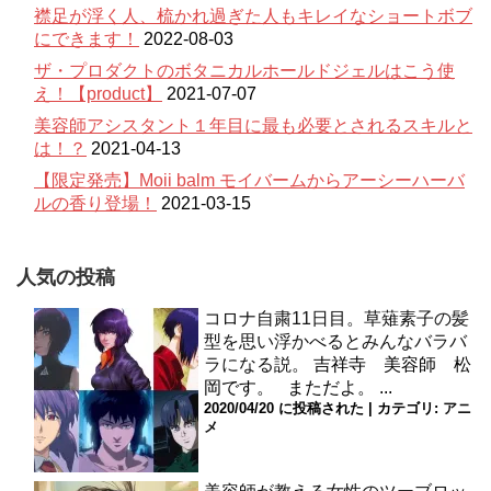
襟足が浮く人、梳かれ過ぎた人もキレイなショートボブ
にできます！
2022-08-03
ザ・プロダクトのボタニカルホールドジェルはこう使
え！【product】
2021-07-07
美容師アシスタント１年目に最も必要とされるスキルと
は！？
2021-04-13
【限定発売】Moii balm モイバームからアーシーハーバ
ルの香り登場！
2021-03-15
人気の投稿
コロナ自粛11日目。草薙素子の髪
型を思い浮かべるとみんなバラバ
ラになる説。
吉祥寺 美容師 松
岡です。 まただよ。 ...
2020/04/20 に投稿された
|
カテゴリ:
アニ
メ