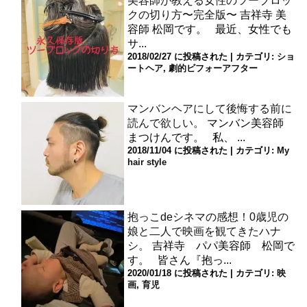
美容師が教える女性のツーブロッ
クの切り方〜完全版〜
吉祥寺 美
容師 松岡です。 最近、女性でも
サ...
2018/02/27 に投稿された
|
カテゴリ:
ショ
ートヘア
,
劇的ビフォーアフター
マンバンヘアにして後悔する前に
読んで欲しい。
マンバン美容師
まつけんです。 私、 ...
2018/11/04 に投稿された
|
カテゴリ:
My
hair style
抱っこdeシネマの感想！0歳児の
娘と二人で映画を観てきたハナ
シ。
吉祥寺 パパ美容師 松岡で
す。 皆さん『抱っ...
2020/01/18 に投稿された
|
カテゴリ:
映
画
,
育児