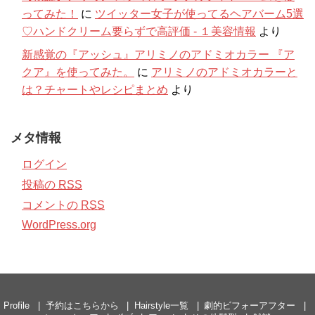
ってみた！
に
ツイッター女子が使ってるヘアバーム5選
♡ハンドクリーム要らずで高評価 - １美容情報
より
新感覚の『アッシュ』アリミノのアドミオカラー 『ア
クア』を使ってみた。
に
アリミノのアドミオカラーと
は？チャートやレシピまとめ
より
メタ情報
ログイン
投稿の
RSS
コメントの
RSS
WordPress.org
Profile
予約はこちらから
Hairstyle一覧
劇的ビフォーアフター