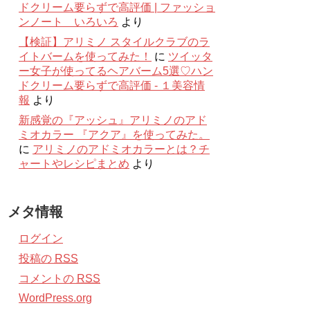
ドクリーム要らずで高評価 | ファッショ
ンノート いろいろ
より
【検証】アリミノ スタイルクラブのラ
イトバームを使ってみた！
に
ツイッタ
ー女子が使ってるヘアバーム5選♡ハン
ドクリーム要らずで高評価 - １美容情
報
より
新感覚の『アッシュ』アリミノのアド
ミオカラー 『アクア』を使ってみた。
に
アリミノのアドミオカラーとは？チ
ャートやレシピまとめ
より
メタ情報
ログイン
投稿の
RSS
コメントの
RSS
WordPress.org