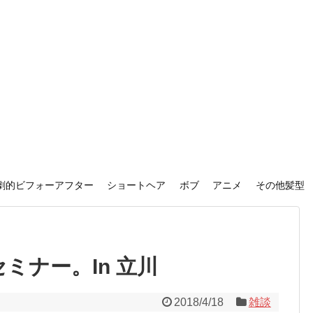
劇的ビフォーアフター
ショートヘア
ボブ
アニメ
その他髪型
セミナー。In 立川
2018/4/18
雑談