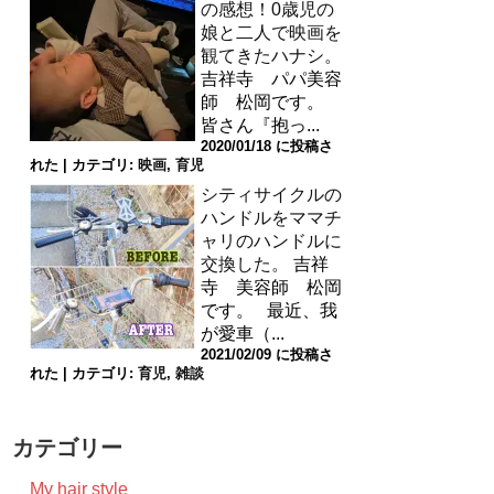
の感想！0歳児の
娘と二人で映画を
観てきたハナシ。
吉祥寺 パパ美容
師 松岡です。
皆さん『抱っ...
2020/01/18 に投稿さ
れた
|
カテゴリ:
映画
,
育児
シティサイクルの
ハンドルをママチ
ャリのハンドルに
交換した。
吉祥
寺 美容師 松岡
です。 最近、我
が愛車（...
2021/02/09 に投稿さ
れた
|
カテゴリ:
育児
,
雑談
カテゴリー
My hair style