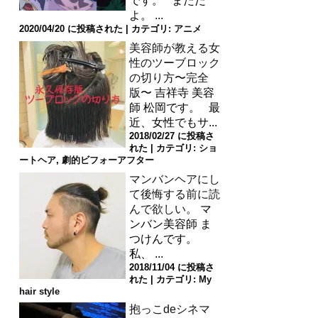
です。 まただ
よ。 ...
2020/04/20 に投稿された
|
カテゴリ:
アニメ
美容師が教える女
性のツーブロック
の切り方〜完全
版〜
吉祥寺 美容
師 松岡です。 最
近、女性でもサ...
2018/02/27 に投稿さ
れた
|
カテゴリ:
ショ
ートヘア
,
劇的ビフォーアフター
マンバンヘアにし
て後悔する前に読
んで欲しい。
マ
ンバン美容師 ま
つけんです。
私、 ...
2018/11/04 に投稿さ
れた
|
カテゴリ:
My
hair style
抱っこdeシネマ