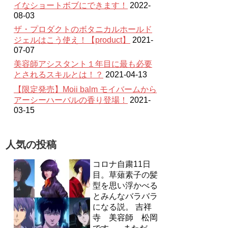
イなショートボブにできます！
2022-
08-03
ザ・プロダクトのボタニカルホールド
ジェルはこう使え！【product】
2021-
07-07
美容師アシスタント１年目に最も必要
とされるスキルとは！？
2021-04-13
【限定発売】Moii balm モイバームから
アーシーハーバルの香り登場！
2021-
03-15
人気の投稿
コロナ自粛11日
目。草薙素子の髪
型を思い浮かべる
とみんなバラバラ
になる説。
吉祥
寺 美容師 松岡