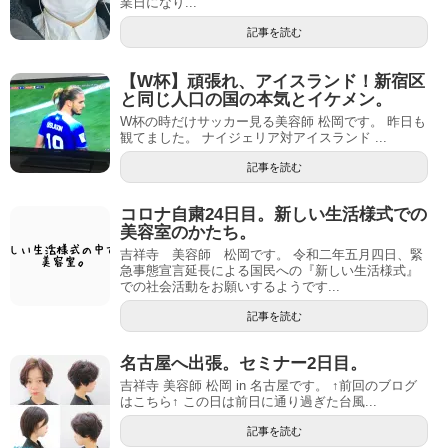
業日になり...
記事を読む
【W杯】頑張れ、アイスランド！新宿区
と同じ人口の国の本気とイケメン。
W杯の時だけサッカー見る美容師 松岡です。 昨日も
観てました。 ナイジェリア対アイスランド ...
記事を読む
コロナ自粛24日目。新しい生活様式での
美容室のかたち。
吉祥寺 美容師 松岡です。 令和二年五月四日、緊
急事態宣言延長による国民への『新しい生活様式』
での社会活動をお願いするようです...
記事を読む
名古屋へ出張。セミナー2日目。
吉祥寺 美容師 松岡 in 名古屋です。 ↑前回のブログ
はこちら↑ この日は前日に通り過ぎた台風...
記事を読む