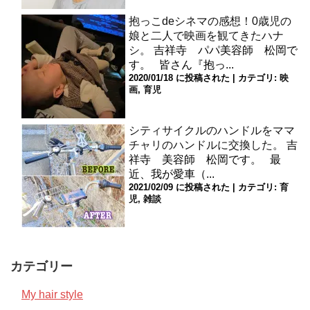
抱っこdeシネマの感想！0歳児の
娘と二人で映画を観てきたハナ
シ。
吉祥寺 パパ美容師 松岡で
す。 皆さん『抱っ...
2020/01/18 に投稿された
|
カテゴリ:
映
画
,
育児
シティサイクルのハンドルをママ
チャリのハンドルに交換した。
吉
祥寺 美容師 松岡です。 最
近、我が愛車（...
2021/02/09 に投稿された
|
カテゴリ:
育
児
,
雑談
カテゴリー
My hair style