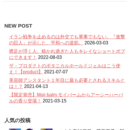
NEW POST
イラン戦争を止めるのは外交でも軍事でもない。『進撃
の巨人』が示した、平和への道筋。
2026-03-03
襟足が浮く人、梳かれ過ぎた人もキレイなショートボブ
にできます！
2022-08-03
ザ・プロダクトのボタニカルホールドジェルはこう使
え！【product】
2021-07-07
美容師アシスタント１年目に最も必要とされるスキルと
は！？
2021-04-13
【限定発売】Moii balm モイバームからアーシーハーバ
ルの香り登場！
2021-03-15
人気の投稿