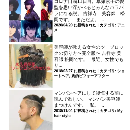
コロナ自粛11日目。草薙素子の髪
型を思い浮かべるとみんなバラバ
ラになる説。
吉祥寺 美容師 松
岡です。 まただよ。 ...
2020/04/20 に投稿された
|
カテゴリ:
アニ
メ
美容師が教える女性のツーブロッ
クの切り方〜完全版〜
吉祥寺 美
容師 松岡です。 最近、女性でも
サ...
2018/02/27 に投稿された
|
カテゴリ:
ショ
ートヘア
,
劇的ビフォーアフター
マンバンヘアにして後悔する前に
読んで欲しい。
マンバン美容師
まつけんです。 私、 ...
2018/11/04 に投稿された
|
カテゴリ:
My
hair style