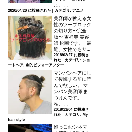
よ。 ...
2020/04/20 に投稿された
|
カテゴリ:
アニメ
美容師が教える女
性のツーブロック
の切り方〜完全
版〜
吉祥寺 美容
師 松岡です。 最
近、女性でもサ...
2018/02/27 に投稿さ
れた
|
カテゴリ:
ショ
ートヘア
,
劇的ビフォーアフター
マンバンヘアにし
て後悔する前に読
んで欲しい。
マ
ンバン美容師 ま
つけんです。
私、 ...
2018/11/04 に投稿さ
れた
|
カテゴリ:
My
hair style
抱っこdeシネマ