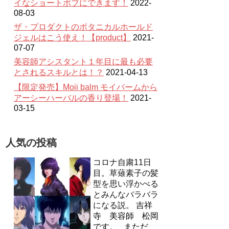
イなショートボブにできます！
2022-
08-03
ザ・プロダクトのボタニカルホールド
ジェルはこう使え！【product】
2021-
07-07
美容師アシスタント１年目に最も必要
とされるスキルとは！？
2021-04-13
【限定発売】Moii balm モイバームから
アーシーハーバルの香り登場！
2021-
03-15
人気の投稿
コロナ自粛11日
目。草薙素子の髪
型を思い浮かべる
とみんなバラバラ
になる説。
吉祥
寺 美容師 松岡
です。 まただ