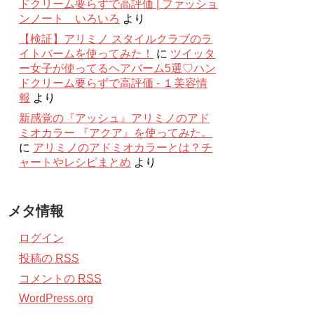
ドクリーム要らずで高評価 | ファッショ
ンノート いろいろ
より
【検証】アリミノ スタイルクラブのラ
イトバームを使ってみた！
に
ツイッタ
ー女子が使ってるヘアバーム5選♡ハン
ドクリーム要らずで高評価 - １美容情
報
より
新感覚の『アッシュ』アリミノのアド
ミオカラー 『アクア』を使ってみた。
に
アリミノのアドミオカラーとは？チ
ャートやレシピまとめ
より
メタ情報
ログイン
投稿の
RSS
コメントの
RSS
WordPress.org