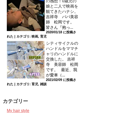
の感想！0歳児の
娘と二人で映画を
観てきたハナシ。
吉祥寺 パパ美容
師 松岡です。
皆さん『抱っ...
2020/01/18 に投稿さ
れた
|
カテゴリ:
映画
,
育児
シティサイクルの
ハンドルをママチ
ャリのハンドルに
交換した。
吉祥
寺 美容師 松岡
です。 最近、我
が愛車（...
2021/02/09 に投稿さ
れた
|
カテゴリ:
育児
,
雑談
カテゴリー
My hair style