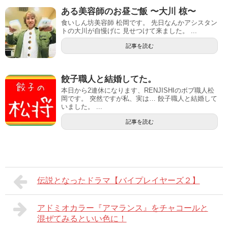
ある美容師のお昼ご飯 〜大川 椋〜
食いしん坊美容師 松岡です。 先日なんかアシスタン
トの大川が自慢げに 見せつけて来ました。 ...
記事を読む
餃子職人と結婚してた。
本日から2連休になります、RENJISHIのボブ職人松
岡です。 突然ですが私、実は… 餃子職人と結婚して
いました。 ...
記事を読む
伝説となったドラマ【バイプレイヤーズ２】
アドミオカラー『アマランス』をチャコールと
混ぜてみるといい色に！