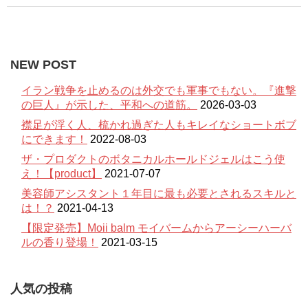
NEW POST
イラン戦争を止めるのは外交でも軍事でもない。『進撃
の巨人』が示した、平和への道筋。
2026-03-03
襟足が浮く人、梳かれ過ぎた人もキレイなショートボブ
にできます！
2022-08-03
ザ・プロダクトのボタニカルホールドジェルはこう使
え！【product】
2021-07-07
美容師アシスタント１年目に最も必要とされるスキルと
は！？
2021-04-13
【限定発売】Moii balm モイバームからアーシーハーバ
ルの香り登場！
2021-03-15
人気の投稿