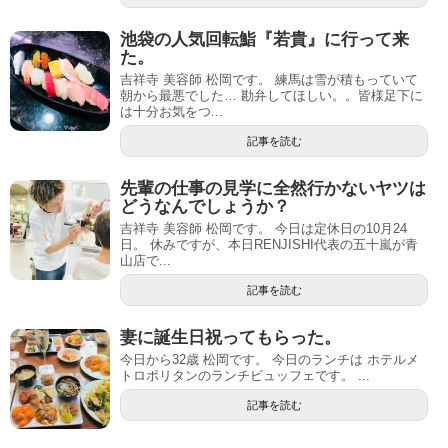
池袋の人気回転鮨『若貴』に行って来
た。
吉祥寺 美容師 松岡です。 練馬は雪が積もっていて
朝から最悪でした… 勘弁してほしい。。皆様足下に
は十分お気をつ...
記事を読む
先輩の仕事の見学に全然行かないヤツは
どうなんでしょうか？
吉祥寺 美容師 松岡です。 今日は定休日の10月24
日。 休みですが、本日RENJISHI代表の五十嵐が青
山店で...
記事を読む
妻に誕生日祝ってもらった。
今日から32歳 松岡です。 今日のランチは ホテルメ
トロポリタンのランチビュッフェです。 ...
記事を読む