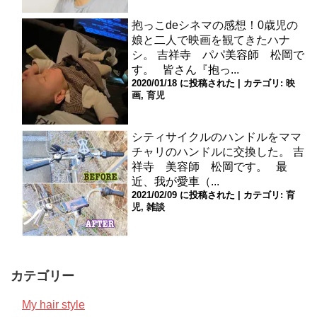
抱っこdeシネマの感想！0歳児の
娘と二人で映画を観てきたハナ
シ。
吉祥寺 パパ美容師 松岡で
す。 皆さん『抱っ...
2020/01/18 に投稿された
|
カテゴリ:
映
画
,
育児
シティサイクルのハンドルをママ
チャリのハンドルに交換した。
吉
祥寺 美容師 松岡です。 最
近、我が愛車（...
2021/02/09 に投稿された
|
カテゴリ:
育
児
,
雑談
カテゴリー
My hair style