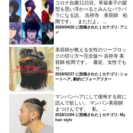
コロナ自粛11日目。草薙素子の髪
型を思い浮かべるとみんなバラバ
ラになる説。
吉祥寺 美容師 松
岡です。 まただよ。 ...
2020/04/20 に投稿された
|
カテゴリ:
アニ
メ
美容師が教える女性のツーブロッ
クの切り方〜完全版〜
吉祥寺 美
容師 松岡です。 最近、女性でも
サ...
2018/02/27 に投稿された
|
カテゴリ:
ショ
ートヘア
,
劇的ビフォーアフター
マンバンヘアにして後悔する前に
読んで欲しい。
マンバン美容師
まつけんです。 私、 ...
2018/11/04 に投稿された
|
カテゴリ:
My
hair style