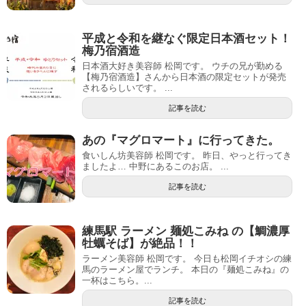
平成と令和を継なぐ限定日本酒セット！
梅乃宿酒造
日本酒大好き美容師 松岡です。 ウチの兄が勤める
【梅乃宿酒造】さんから日本酒の限定セットが発売
されるらしいです。 ...
記事を読む
あの『マグロマート』に行ってきた。
食いしん坊美容師 松岡です。 昨日、やっと行ってき
ましたよ… 中野にあるこのお店。 ...
記事を読む
練馬駅 ラーメン 麺処こみね の【鯛濃厚
牡蠣そば】が絶品！！
ラーメン美容師 松岡です。 今日も松岡イチオシの練
馬のラーメン屋でランチ。 本日の『麺処こみね』の
一杯はこちら。...
記事を読む