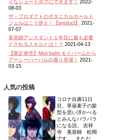
イなショートボブにできます！
2022-
08-03
ザ・プロダクトのボタニカルホールド
ジェルはこう使え！【product】
2021-
07-07
美容師アシスタント１年目に最も必要
とされるスキルとは！？
2021-04-13
【限定発売】Moii balm モイバームから
アーシーハーバルの香り登場！
2021-
03-15
人気の投稿
コロナ自粛11日
目。草薙素子の髪
型を思い浮かべる
とみんなバラバラ
になる説。
吉祥
寺 美容師 松岡
です。 まただ