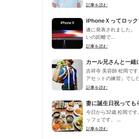
記事を読む
iPhoneＸってロ
遂に発表されました。 『
いの距離で...
記事を読む
カール兄さんと一緒
吉祥寺 美容師 松岡で
アセットの練習』でした。
記事を読む
妻に誕生日祝っても
今日から32歳 松岡で
ッフェです。 ...
記事を読む