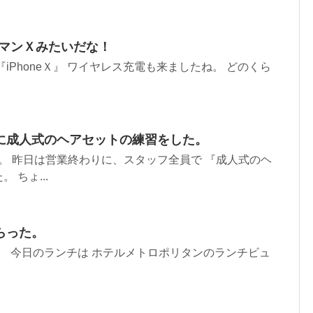
ックマンＸみたいだな！
iPhoneＸ』 ワイヤレス充電も来ましたね。 どのくら
に成人式のヘアセットの練習をした。
す。 昨日は営業終わりに、スタッフ全員で 『成人式のヘ
 ちょ...
らった。
す。 今日のランチは ホテルメトロポリタンのランチビュ