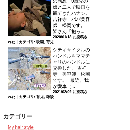
の感想！0歳児の
娘と二人で映画を
観てきたハナシ。
吉祥寺 パパ美容
師 松岡です。
皆さん『抱っ...
2020/01/18 に投稿さ
れた
|
カテゴリ:
映画
,
育児
シティサイクルの
ハンドルをママチ
ャリのハンドルに
交換した。
吉祥
寺 美容師 松岡
です。 最近、我
が愛車（...
2021/02/09 に投稿さ
れた
|
カテゴリ:
育児
,
雑談
カテゴリー
My hair style