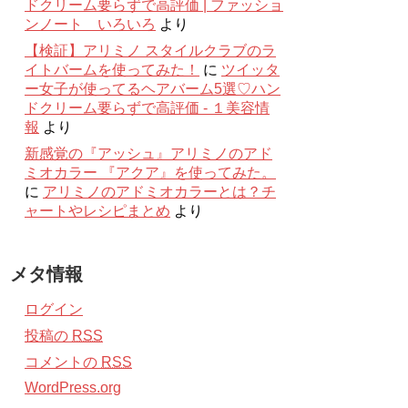
ドクリーム要らずで高評価 | ファッショ
ンノート いろいろ
より
【検証】アリミノ スタイルクラブのラ
イトバームを使ってみた！
に
ツイッタ
ー女子が使ってるヘアバーム5選♡ハン
ドクリーム要らずで高評価 - １美容情
報
より
新感覚の『アッシュ』アリミノのアド
ミオカラー 『アクア』を使ってみた。
に
アリミノのアドミオカラーとは？チ
ャートやレシピまとめ
より
メタ情報
ログイン
投稿の
RSS
コメントの
RSS
WordPress.org