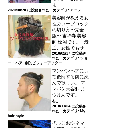
よ。 ...
2020/04/20 に投稿された
|
カテゴリ:
アニメ
美容師が教える女
性のツーブロック
の切り方〜完全
版〜
吉祥寺 美容
師 松岡です。 最
近、女性でもサ...
2018/02/27 に投稿さ
れた
|
カテゴリ:
ショ
ートヘア
,
劇的ビフォーアフター
マンバンヘアにし
て後悔する前に読
んで欲しい。
マ
ンバン美容師 ま
つけんです。
私、 ...
2018/11/04 に投稿さ
れた
|
カテゴリ:
My
hair style
抱っこdeシネマ