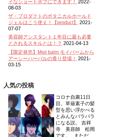
イなショートボブにできます！
2022-
08-03
ザ・プロダクトのボタニカルホールド
ジェルはこう使え！【product】
2021-
07-07
美容師アシスタント１年目に最も必要
とされるスキルとは！？
2021-04-13
【限定発売】Moii balm モイバームから
アーシーハーバルの香り登場！
2021-
03-15
人気の投稿
コロナ自粛11日
目。草薙素子の髪
型を思い浮かべる
とみんなバラバラ
になる説。
吉祥
寺 美容師 松岡
です。 まただ