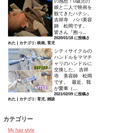
の感想！0歳児の
娘と二人で映画を
観てきたハナシ。
吉祥寺 パパ美容
師 松岡です。
皆さん『抱っ...
2020/01/18 に投稿さ
れた
|
カテゴリ:
映画
,
育児
シティサイクルの
ハンドルをママチ
ャリのハンドルに
交換した。
吉祥
寺 美容師 松岡
です。 最近、我
が愛車（...
2021/02/09 に投稿さ
れた
|
カテゴリ:
育児
,
雑談
カテゴリー
My hair style