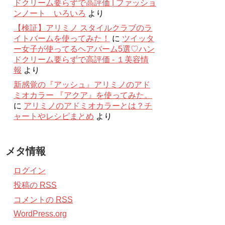
ドクリーム要らずで高評価 | ファッショ
ンノート いろいろ
より
【検証】アリミノ スタイルクラブのラ
イトバームを使ってみた！
に
ツイッタ
ー女子が使ってるヘアバーム5選♡ハン
ドクリーム要らずで高評価 - １美容情
報
より
新感覚の『アッシュ』アリミノのアド
ミオカラー 『アクア』を使ってみた。
に
アリミノのアドミオカラーとは？チ
ャートやレシピまとめ
より
メタ情報
ログイン
投稿の
RSS
コメントの
RSS
WordPress.org