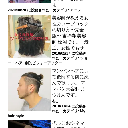
よ。 ...
2020/04/20 に投稿された
|
カテゴリ:
アニメ
美容師が教える女
性のツーブロック
の切り方〜完全
版〜
吉祥寺 美容
師 松岡です。 最
近、女性でもサ...
2018/02/27 に投稿さ
れた
|
カテゴリ:
ショ
ートヘア
,
劇的ビフォーアフター
マンバンヘアにし
て後悔する前に読
んで欲しい。
マ
ンバン美容師 ま
つけんです。
私、 ...
2018/11/04 に投稿さ
れた
|
カテゴリ:
My
hair style
抱っこdeシネマ