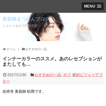
MENU
美容師まつけんブログ
ショート&ボブの研究家
ホーム
おすすめの一品
インナーカラーのススメ。あのレセプションが
またしても…
2017/11/30
おすすめの一品
,
ボブ
,
劇的ビフォーアフ
ター
吉祥寺 美容師 松岡です。