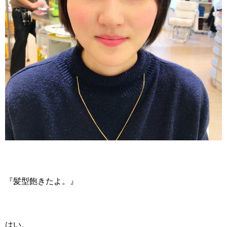
『髪型飽きたよ。』
はい。