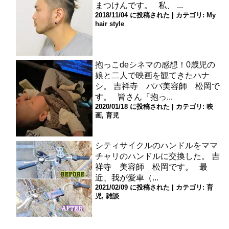
まつけんです。 私、 ...
2018/11/04 に投稿された
|
カテゴリ:
My
hair style
抱っこdeシネマの感想！0歳児の
娘と二人で映画を観てきたハナ
シ。
吉祥寺 パパ美容師 松岡で
す。 皆さん『抱っ...
2020/01/18 に投稿された
|
カテゴリ:
映
画
,
育児
シティサイクルのハンドルをママ
チャリのハンドルに交換した。
吉
祥寺 美容師 松岡です。 最
近、我が愛車（...
2021/02/09 に投稿された
|
カテゴリ:
育
児
,
雑談