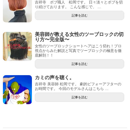
吉祥寺 ボブ職人 松岡です。 日々淡々とボブを切
り続けております。 こんな感じで、 ...
記事を読む
美容師が教える女性のツーブロックの切
り方〜完全版〜
女性のツーブロックショートヘアはこう切れ！プロ
視点からみた解説と写真でツーブロックの極意を徹
底解剖！！
記事を読む
カミの声を聴く。
吉祥寺 美容師 松岡です。 劇的ビフォーアフターの
お時間です。 今回のモデルさんはこちら ...
記事を読む