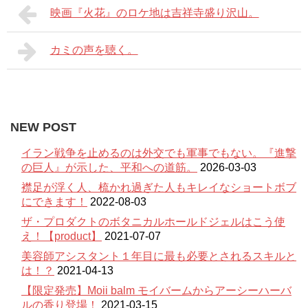
映画『火花』のロケ地は吉祥寺盛り沢山。
カミの声を聴く。
NEW POST
イラン戦争を止めるのは外交でも軍事でもない。『進撃
の巨人』が示した、平和への道筋。
2026-03-03
襟足が浮く人、梳かれ過ぎた人もキレイなショートボブ
にできます！
2022-08-03
ザ・プロダクトのボタニカルホールドジェルはこう使
え！【product】
2021-07-07
美容師アシスタント１年目に最も必要とされるスキルと
は！？
2021-04-13
【限定発売】Moii balm モイバームからアーシーハーバ
ルの香り登場！
2021-03-15