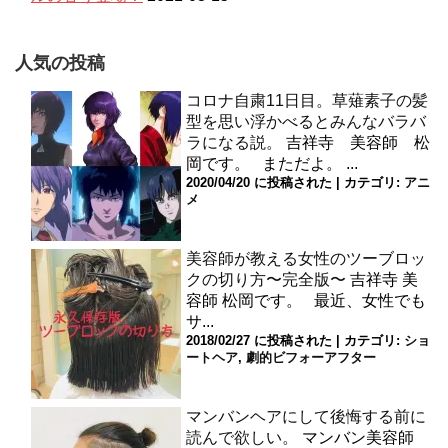
人気の投稿
コロナ自粛11日目。草薙素子の髪
型を思い浮かべるとみんなバラバ
ラになる説。
吉祥寺 美容師 松
岡です。 まただよ。 ...
2020/04/20 に投稿された
|
カテゴリ:
アニ
メ
美容師が教える女性のツーブロッ
クの切り方〜完全版〜
吉祥寺 美
容師 松岡です。 最近、女性でも
サ...
2018/02/27 に投稿された
|
カテゴリ:
ショ
ートヘア
,
劇的ビフォーアフター
マンバンヘアにして後悔する前に
読んで欲しい。
マンバン美容師