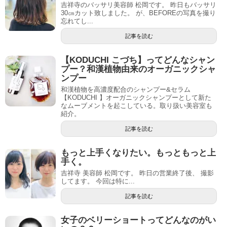
吉祥寺のバッサリ美容師 松岡です。 昨日もバッサリ
30㎝カット致しました。 が、BEFOREの写真を撮り
忘れてし...
記事を読む
【KODUCHI こづち】ってどんなシャン
プー？和漢植物由来のオーガニックシャ
ンプー
和漢植物を高濃度配合のシャンプー&セラム
【KODUCHI 】オーガニックシャンプーとして新た
なムーブメントを起こしている。取り扱い美容室も
紹介。
記事を読む
もっと上手くなりたい。もっともっと上
手く。
吉祥寺 美容師 松岡です。 昨日の営業終了後、 撮影
してます。 今回は特に...
記事を読む
女子のベリーショートってどんなのがい