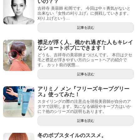
いの？？
吉祥寺 美容師 松岡です。 今回は中々勇気がないと
出来ない『女性の刈り上げ』に挑戦していきます。
刈り上げという...
記事を読む
襟足が浮く人、梳かれ過ぎた人もキレイ
なショートボブにできます！
どうも、吉祥寺の美容師まつけんです。 本日はクセ
毛と襟足が浮きやすい方のショートヘアの紹介で
す。 カット前の状態...
記事を読む
アリミノ メン『フリーズキープグリー
ス』使ってみた！
スタイリングの際の注意点を現役美容師が自分のア
タマで説明します。気になる値段やキープ力はいか
に？他のシリーズの説明もあります。
記事を読む
冬のボブスタイルのススメ。