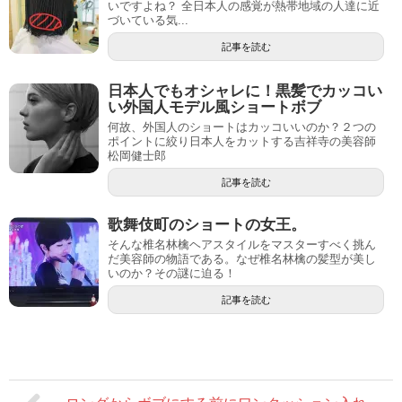
いですよね？ 全日本人の感覚が熱帯地域の人達に近
づいている気...
記事を読む
日本人でもオシャレに！黒髪でカッコい
い外国人モデル風ショートボブ
何故、外国人のショートはカッコいいのか？２つの
ポイントに絞り日本人をカットする吉祥寺の美容師
松岡健士郎
記事を読む
歌舞伎町のショートの女王。
そんな椎名林檎ヘアスタイルをマスターすべく挑ん
だ美容師の物語である。なぜ椎名林檎の髪型が美し
いのか？その謎に迫る！
記事を読む