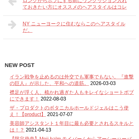
ロングからボブにする前にワンクッション入れ
ておきたい方にオススメのヘアスタイルはコレ
NY ニューヨークに住むならこのヘアスタイル
だ。
NEW POST
イラン戦争を止めるのは外交でも軍事でもない。『進撃
の巨人』が示した、平和への道筋。
2026-03-03
襟足が浮く人、梳かれ過ぎた人もキレイなショートボブ
にできます！
2022-08-03
ザ・プロダクトのボタニカルホールドジェルはこう使
え！【product】
2021-07-07
美容師アシスタント１年目に最も必要とされるスキルと
は！？
2021-04-13
【限定発売】Moii balm モイバームからアーシーハーバ