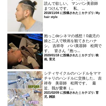
読んで欲しい。
マンバン美容師
まつけんです。 私、 ...
2018/11/04 に投稿された
|
カテゴリ:
My
hair style
抱っこdeシネマの感想！0歳児の
娘と二人で映画を観てきたハナ
シ。
吉祥寺 パパ美容師 松岡で
す。 皆さん『抱っ...
2020/01/18 に投稿された
|
カテゴリ:
映
画
,
育児
シティサイクルのハンドルをママ
チャリのハンドルに交換した。
吉
祥寺 美容師 松岡です。 最
近、我が愛車（...
2021/02/09 に投稿された
|
カテゴリ:
育
児
,
雑談