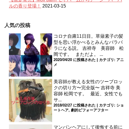
ルの香り登場！
2021-03-15
人気の投稿
コロナ自粛11日目。草薙素子の髪
型を思い浮かべるとみんなバラバ
ラになる説。
吉祥寺 美容師 松
岡です。 まただよ。 ...
2020/04/20 に投稿された
|
カテゴリ:
アニ
メ
美容師が教える女性のツーブロッ
クの切り方〜完全版〜
吉祥寺 美
容師 松岡です。 最近、女性でも
サ...
2018/02/27 に投稿された
|
カテゴリ:
ショ
ートヘア
,
劇的ビフォーアフター
マンバンヘアにして後悔する前に