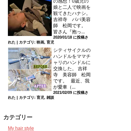
の感想！0歳児の
娘と二人で映画を
観てきたハナシ。
吉祥寺 パパ美容
師 松岡です。
皆さん『抱っ...
2020/01/18 に投稿さ
れた
|
カテゴリ:
映画
,
育児
シティサイクルの
ハンドルをママチ
ャリのハンドルに
交換した。
吉祥
寺 美容師 松岡
です。 最近、我
が愛車（...
2021/02/09 に投稿さ
れた
|
カテゴリ:
育児
,
雑談
カテゴリー
My hair style