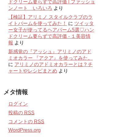
ドクリーム要らずで高評価 | ファッショ
ンノート いろいろ
より
【検証】アリミノ スタイルクラブのラ
イトバームを使ってみた！
に
ツイッタ
ー女子が使ってるヘアバーム5選♡ハン
ドクリーム要らずで高評価 - １美容情
報
より
新感覚の『アッシュ』アリミノのアド
ミオカラー 『アクア』を使ってみた。
に
アリミノのアドミオカラーとは？チ
ャートやレシピまとめ
より
メタ情報
ログイン
投稿の
RSS
コメントの
RSS
WordPress.org