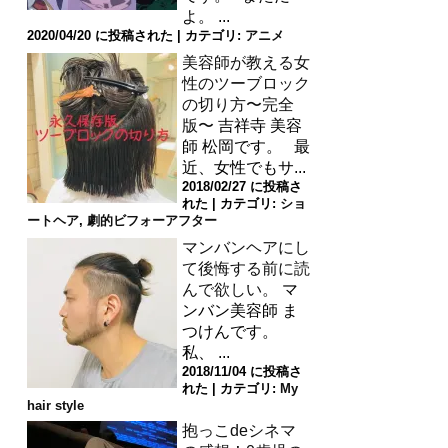
よ。 ...
2020/04/20 に投稿された
|
カテゴリ:
アニメ
美容師が教える女
性のツーブロック
の切り方〜完全
版〜
吉祥寺 美容
師 松岡です。 最
近、女性でもサ...
2018/02/27 に投稿さ
れた
|
カテゴリ:
ショ
ートヘア
,
劇的ビフォーアフター
マンバンヘアにし
て後悔する前に読
んで欲しい。
マ
ンバン美容師 ま
つけんです。
私、 ...
2018/11/04 に投稿さ
れた
|
カテゴリ:
My
hair style
抱っこdeシネマ