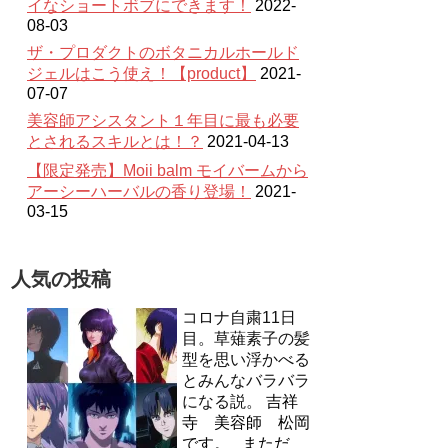
イなショートボブにできます！
2022-
08-03
ザ・プロダクトのボタニカルホールド
ジェルはこう使え！【product】
2021-
07-07
美容師アシスタント１年目に最も必要
とされるスキルとは！？
2021-04-13
【限定発売】Moii balm モイバームから
アーシーハーバルの香り登場！
2021-
03-15
人気の投稿
コロナ自粛11日
目。草薙素子の髪
型を思い浮かべる
とみんなバラバラ
になる説。
吉祥
寺 美容師 松岡
です。 まただ