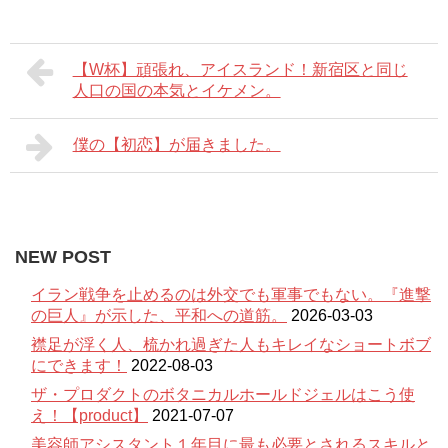
【W杯】頑張れ、アイスランド！新宿区と同じ
人口の国の本気とイケメン。
僕の【初恋】が届きました。
NEW POST
イラン戦争を止めるのは外交でも軍事でもない。『進撃
の巨人』が示した、平和への道筋。
2026-03-03
襟足が浮く人、梳かれ過ぎた人もキレイなショートボブ
にできます！
2022-08-03
ザ・プロダクトのボタニカルホールドジェルはこう使
え！【product】
2021-07-07
美容師アシスタント１年目に最も必要とされるスキルと