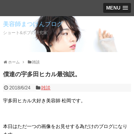
MENU
美容師まつけんブログ
ショート&ボブの研究家
ホーム
雑談
僕達の宇多田ヒカル最強説。
2018/6/24
雑談
宇多田ヒカル大好き美容師 松岡です。
本日はただ一つの画像をお見せする為だけのブログになり