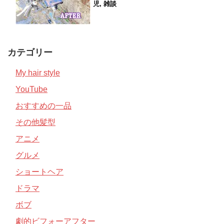
児
,
雑談
カテゴリー
My hair style
YouTube
おすすめの一品
その他髪型
アニメ
グルメ
ショートヘア
ドラマ
ボブ
劇的ビフォーアフター