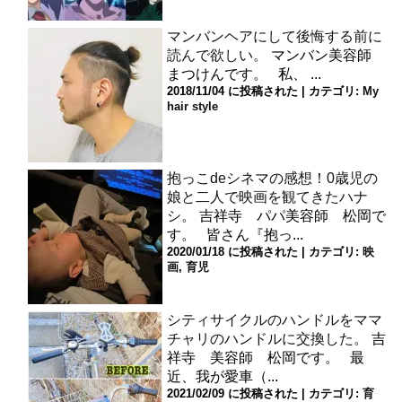
マンバンヘアにして後悔する前に
読んで欲しい。
マンバン美容師
まつけんです。 私、 ...
2018/11/04 に投稿された
|
カテゴリ:
My
hair style
抱っこdeシネマの感想！0歳児の
娘と二人で映画を観てきたハナ
シ。
吉祥寺 パパ美容師 松岡で
す。 皆さん『抱っ...
2020/01/18 に投稿された
|
カテゴリ:
映
画
,
育児
シティサイクルのハンドルをママ
チャリのハンドルに交換した。
吉
祥寺 美容師 松岡です。 最
近、我が愛車（...
2021/02/09 に投稿された
|
カテゴリ:
育