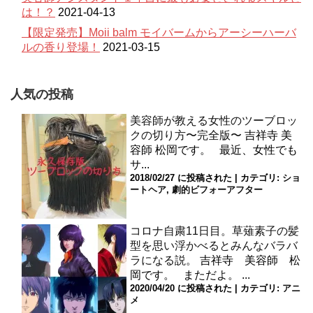
は！？
2021-04-13
【限定発売】Moii balm モイバームからアーシーハーバ
ルの香り登場！
2021-03-15
人気の投稿
美容師が教える女性のツーブロッ
クの切り方〜完全版〜
吉祥寺 美
容師 松岡です。 最近、女性でも
サ...
2018/02/27 に投稿された
|
カテゴリ:
ショ
ートヘア
,
劇的ビフォーアフター
コロナ自粛11日目。草薙素子の髪
型を思い浮かべるとみんなバラバ
ラになる説。
吉祥寺 美容師 松
岡です。 まただよ。 ...
2020/04/20 に投稿された
|
カテゴリ:
アニ
メ