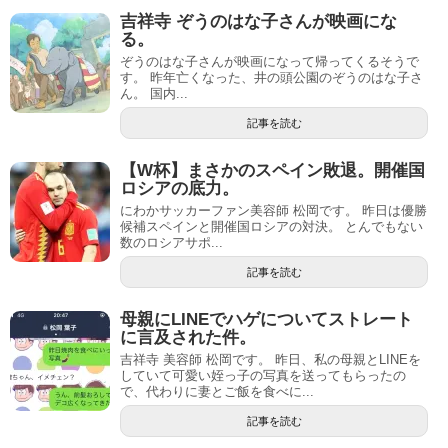
吉祥寺 ぞうのはな子さんが映画にな
る。
ぞうのはな子さんが映画になって帰ってくるそうで
す。 昨年亡くなった、井の頭公園のぞうのはな子さ
ん。 国内...
記事を読む
【W杯】まさかのスペイン敗退。開催国
ロシアの底力。
にわかサッカーファン美容師 松岡です。 昨日は優勝
候補スペインと開催国ロシアの対決。 とんでもない
数のロシアサポ...
記事を読む
母親にLINEでハゲについてストレート
に言及された件。
吉祥寺 美容師 松岡です。 昨日、私の母親とLINEを
していて可愛い姪っ子の写真を送ってもらったの
で、代わりに妻とご飯を食べに...
記事を読む